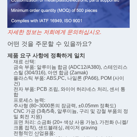
자세한 정보는 저희에게 문의하십시오.
어떤 것을 주문할 수 있을까요?
제품 요구 사항에 정확하게 일치
재료 선택:
금속 부품: 알루미늄 합금 (ADC12/A380), 스테인리스
스틸 (304/316), 아연 합금 (Zamak)
플라스틱 부품: ABS,PC, 나일론 (PA66), POM (사이
건)
전자 부품: PCB 조립, 와이어 허리네스 처리, 센서 통
합
프로세스 능력:
주사형 (80~3000톤의 잠금력, ±0.05mm 정확도)
CNC 가공 (3축/5축, 알루미늄, 구리 및 강철 부품의 정
밀 회전 지원)
표면 처리: 소금화 (20+ 색상 사용 가능), 가전화 (니켈/
크롬 접착), 샌드블래싱, 레이저 graving
전형적인 산업용품: