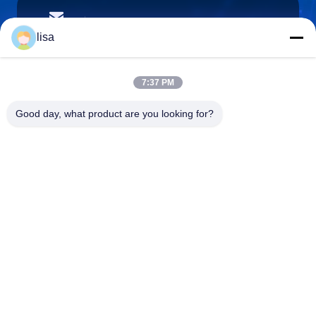
lisa.tu@phidixglobal.com
이메일
lisa
7:37 PM
0086-21-37214606
Good day, what product are you looking for?
전화
Phidix Motion Controls (Shanghai) Co., Ltd.