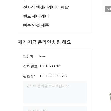
전자식 액셀러레이터 페달
VI
핸드 제어 레버
빠른 연결 제품
제가 지금 온라인 채팅 해요
담당자 :
lisa
전화 번호 :
13816744282
왓츠앱 :
+8615900693782