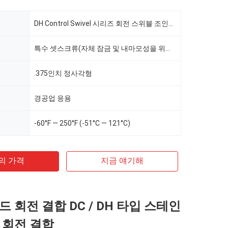
DH Control Swivel 시리즈 회전 스위블 조인트 제어 스위블 볼 조인트
특수 셋스크류(자체 잠금 및 내마모성을 위한 표면 경화)는 고정 강도를 높여줍니다.
.375인치 정사각형
경공업 응용
-60°F — 250°F (-51°C — 121°C)
의 가격
지금 얘기해
 회전 결합 DC / DH 타입 스테인
 회전 결합