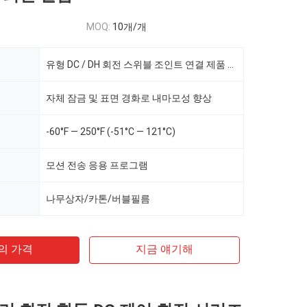
MOQ:
10개/개
유형 DC / DH 회전 스위블 조인트 연결 제품 스위블 회전
자체 잠금 및 표면 경화로 내마모성 향상
-60°F — 250°F (-51°C — 121°C)
모션 전송 응용 프로그램
나무상자/카톤/버블필름
의 가격
지금 얘기해