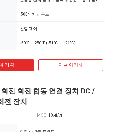
.500인치 라운드
선형 제어
-60°F — 250°F (-51°C — 121°C)
의 가격
지금 얘기해
회전 회전 합동 연결 장치 DC /
 회전 장치
MOQ:
10개/개
회전 스위블 조인트