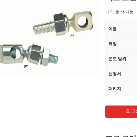
가격:
협상 가능
이름
특징
온도 범위
신청서
패키지
최고