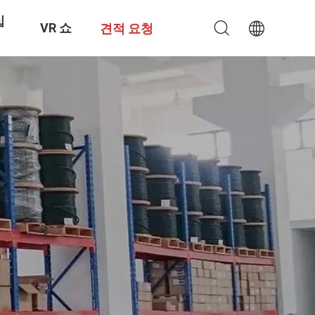
십
VR 쇼
견적 요청