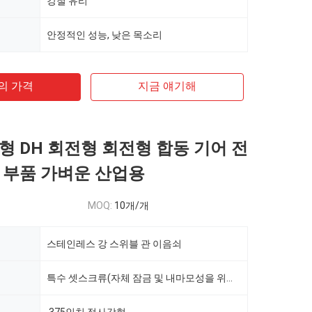
강철 유리
안정적인 성능, 낮은 목소리
의 가격
지금 얘기해
형 DH 회전형 회전형 합동 기어 전
 부품 가벼운 산업용
MOQ:
10개/개
스테인레스 강 스위블 관 이음쇠
특수 셋스크류(자체 잠금 및 내마모성을 위한 표면 경화)는 고정 강도를 높여줍니다.