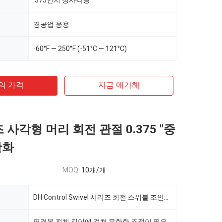
.375인치 정사각형
경공업 응용
-60°F — 250°F (-51°C — 121°C)
의 가격
지금 얘기해
 사각형 머리 회전 관절 0.375 "중
완화
MOQ:
10개/개
DH Control Swivel 시리즈 회전 스위블 조인트 제어 스위블 볼 조인트
연결봉 전체 길이에 걸쳐 무한한 조정이 필요한 저부하 응용 분야에 적합