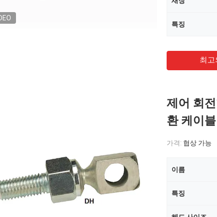
새장
DEO
특징
최고
제어 회전
환 케이블
가격:
협상 가능
이름
특징