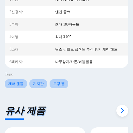
2신청서:
엔진 종료
3부하:
최대 100파운드
4여행:
최대 3.00"
5소재:
탄소 강철로 접착된 부식 방지 제어 헤드
6패키지:
나무상자/카톤/버블필름
Tags:
제어 핸들
지지관
도광 캡
유사 제품