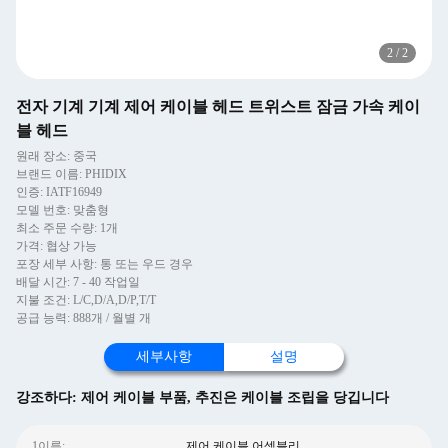
2
/
2
전자 기계 기계 제어 케이블 헤드 트위스트 잠금 가속 케이
블 헤드
원래 장소: 중국
브랜드 이름: PHIDIX
인증: IATF16949
모델 번호: 맞춤형
최소 주문 수량: 1개
가격: 협상 가능
포장 세부 사항: 통 또는 우드 경우
배달 시간: 7 - 40 작업일
지불 조건: L/C,D/A,D/P,T/T
공급 능력: 888개 / 월별 개
세부사항
설명
강조하다:
제어 케이블 부품
,
추진은 케이블 조립을 당깁니다
1이름:
제어 케이블 어셈블리