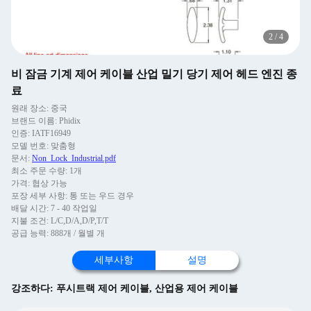
2
/
4
비 잠금 기계 제어 케이블 산업 밀기 당기 제어 헤드 엔진 종
료
원래 장소: 중국
브랜드 이름: Phidix
인증: IATF16949
모델 번호: 맞춤형
문서:
Non_Lock_Industrial.pdf
최소 주문 수량: 1개
가격: 협상 가능
포장 세부 사항: 통 또는 우드 경우
배달 시간: 7 - 40 작업일
지불 조건: L/C,D/A,D/P,T/T
공급 능력: 888개 / 월별 개
세부사항
설명
강조하다:
푸시트랙 제어 케이블
,
산업용 제어 케이블