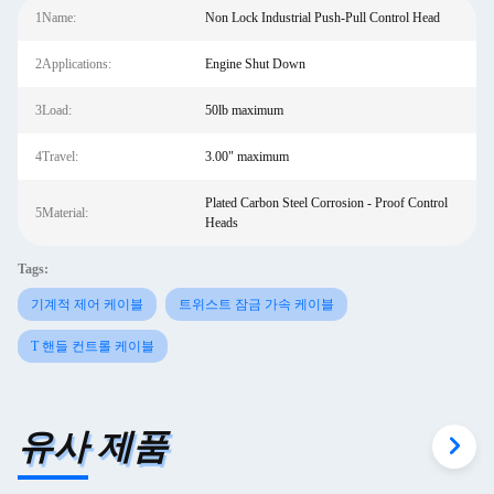
1Name:
Non Lock Industrial Push-Pull Control Head
2Applications:
Engine Shut Down
3Load:
50lb maximum
4Travel:
3.00" maximum
Plated Carbon Steel Corrosion - Proof Control
5Material:
Heads
Tags:
기계적 제어 케이블
트위스트 잠금 가속 케이블
T 핸들 컨트롤 케이블
유사 제품