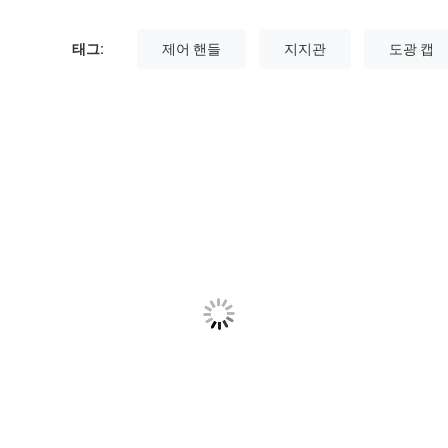
태그:
제어 핸들
지지관
도광 캡