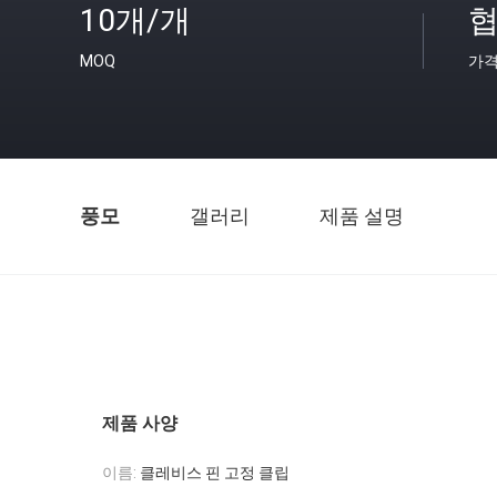
10개/개
협
MOQ
가
풍모
갤러리
제품 설명
제품 사양
이름:
클레비스 핀 고정 클립