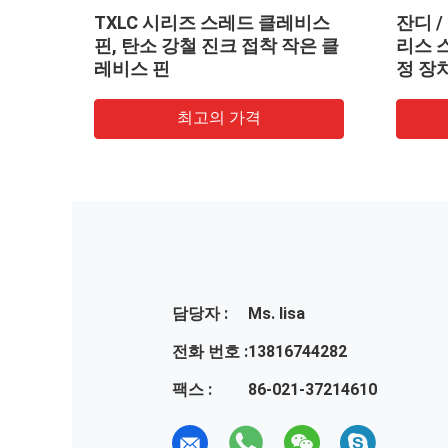
 스
TXLC 시리즈 스레드 클레비스
잔디 
핀, 탄소 강철 진크 접착 작은 클
리스 
레비스 핀
정 장
최고의 가격
담당자 :
Ms. lisa
전화 번호 :
13816744282
팩스 :
86-021-37214610