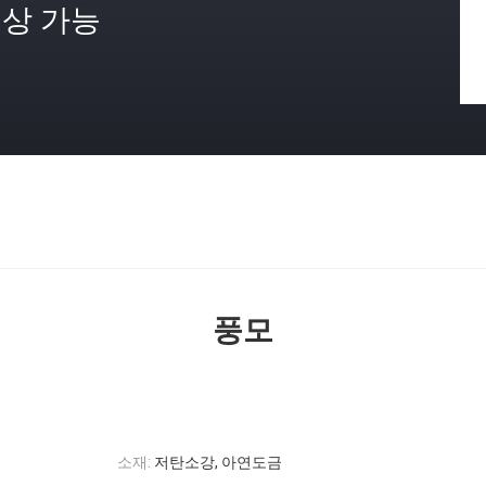
상 가능
격
풍모
소재:
저탄소강, 아연도금