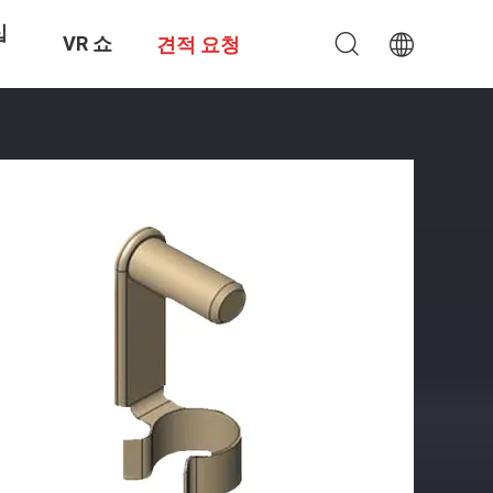
십
VR 쇼
견적 요청