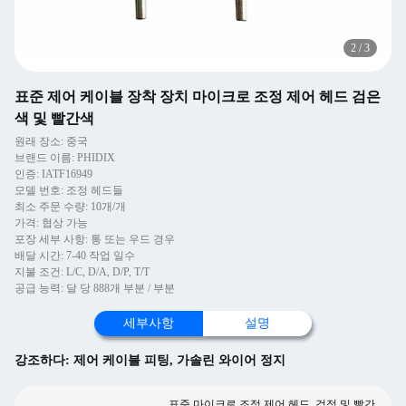
2
/
3
표준 제어 케이블 장착 장치 마이크로 조정 제어 헤드 검은
색 및 빨간색
원래 장소: 중국
브랜드 이름: PHIDIX
인증: IATF16949
모델 번호: 조정 헤드들
최소 주문 수량: 10개/개
가격: 협상 가능
포장 세부 사항: 통 또는 우드 경우
배달 시간: 7-40 작업 일수
지불 조건: L/C, D/A, D/P, T/T
공급 능력: 달 당 888개 부분 / 부분
세부사항
설명
강조하다:
제어 케이블 피팅
,
가솔린 와이어 정지
표준 마이크로 조정 제어 헤드, 검정 및 빨간