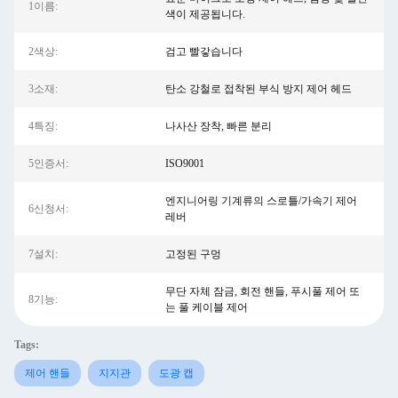
1이름:
색이 제공됩니다.
2색상:
검고 빨갛습니다
3소재:
탄소 강철로 접착된 부식 방지 제어 헤드
4특징:
나사산 장착, 빠른 분리
5인증서:
ISO9001
엔지니어링 기계류의 스로틀/가속기 제어
6신청서:
레버
7설치:
고정된 구멍
무단 자체 잠금, 회전 핸들, 푸시풀 제어 또
8기능:
는 풀 케이블 제어
Tags:
제어 핸들
지지관
도광 캡