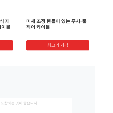
식 제
미세 조정 핸들이 있는 푸시-풀
눌러서
케이블
제어 케이블
6in
최고의 가격