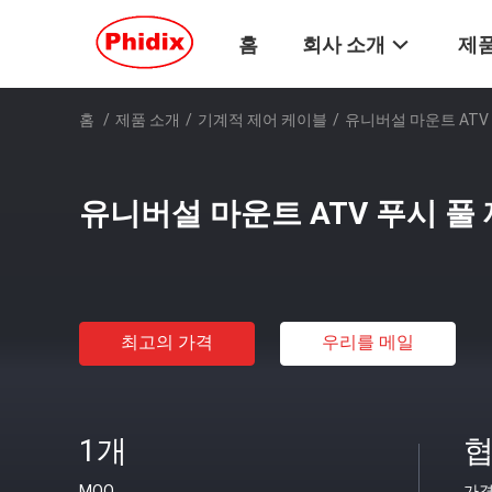
홈
회사 소개
제품
홈
/
제품 소개
/
기계적 제어 케이블
/
유니버설 마운트 ATV
유니버설 마운트 ATV 푸시 풀
최고의 가격
우리를 메일
1개
협
MOQ
가