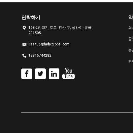
연락하기
약
168-2#, 팅기 로드, 진산 구, 상하이, 중국
회
201505
공
lisa.tu@phidixglobal.com
품
13816744282
연