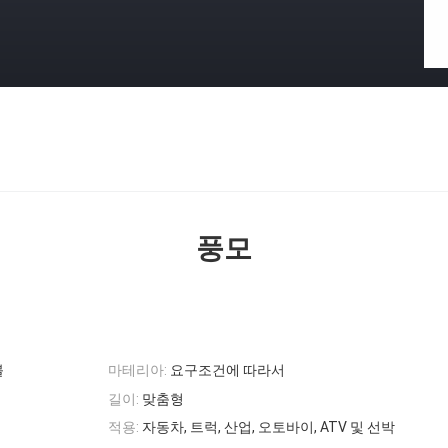
풍모
블
마테리아:
요구조건에 따라서
길이:
맞춤형
적용:
자동차, 트럭, 산업, 오토바이, ATV 및 선박