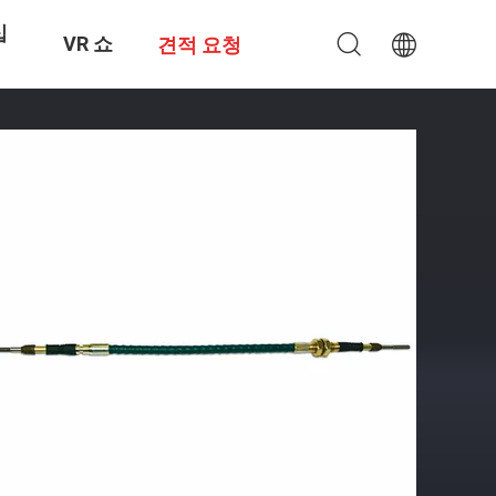
십
VR 쇼
견적 요청