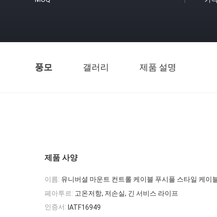
풍모
갤러리
제품 설명
제품 사양
이름:
유니버셜 마운트 컨트롤 케이블 푸시풀 스타일 케이
페아투르:
고온저항, 저손실, 긴 서비스 라이프
인증서:
IATF16949