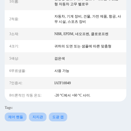
1이름:
형 자동차 고무 벨로우
자동차, 기계 장비, 건물, 가전 제품, 항공, 사
2적용:
무 시설, 스포츠 장비
3소재:
NBR, EPDM, 네오프렌, 클로로프렌
4크기:
귀하의 도면 또는 샘플에 따른 맞춤형
5색상:
검은색
6무료샘플:
사용 가능
7인증서:
IATF16949
8이론적인 작동 온도:
-20 °C에서 +60 °C 사이.
Tags:
제어 핸들
지지관
도광 캡