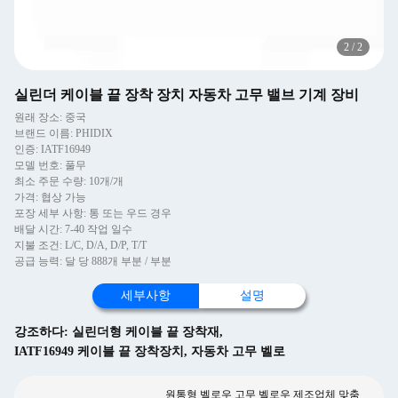
2
/
2
실린더 케이블 끝 장착 장치 자동차 고무 밸브 기계 장비
원래 장소: 중국
브랜드 이름: PHIDIX
인증: IATF16949
모델 번호: 풀무
최소 주문 수량: 10개/개
가격: 협상 가능
포장 세부 사항: 통 또는 우드 경우
배달 시간: 7-40 작업 일수
지불 조건: L/C, D/A, D/P, T/T
공급 능력: 달 당 888개 부분 / 부분
세부사항
설명
강조하다:
실린더형 케이블 끝 장착재
,
IATF16949 케이블 끝 장착장치
,
자동차 고무 벨로
원통형 벨로우 고무 벨로우 제조업체 맞춤