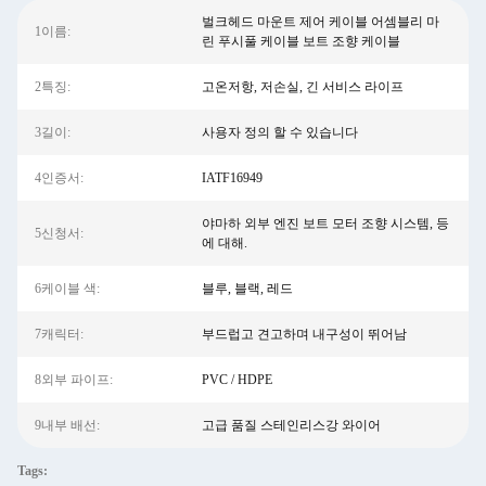
벌크헤드 마운트 제어 케이블 어셈블리 마
1이름:
린 푸시풀 케이블 보트 조향 케이블
2특징:
고온저항, 저손실, 긴 서비스 라이프
3길이:
사용자 정의 할 수 있습니다
4인증서:
IATF16949
야마하 외부 엔진 보트 모터 조향 시스템, 등
5신청서:
에 대해.
6케이블 색:
블루, 블랙, 레드
7캐릭터:
부드럽고 견고하며 내구성이 뛰어남
8외부 파이프:
PVC / HDPE
9내부 배선:
고급 품질 스테인리스강 와이어
Tags: