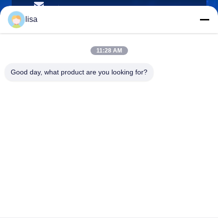
lisa.tu@phidixglobal.com
이메일
lisa
11:28 AM
0086-21-37214606
Good day, what product are you looking for?
전화
Phidix Motion Controls (Shanghai) Co., Ltd.
Phidix Motion Controls (Shanghai) Co., Ltd.