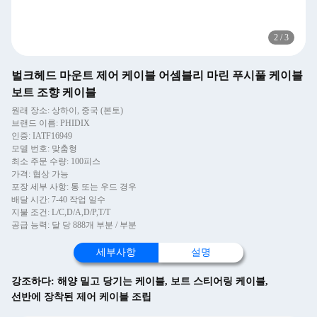
2
/
3
벌크헤드 마운트 제어 케이블 어셈블리 마린 푸시풀 케이블
보트 조향 케이블
원래 장소: 상하이, 중국 (본토)
브랜드 이름: PHIDIX
인증: IATF16949
모델 번호: 맞춤형
최소 주문 수량: 100피스
가격: 협상 가능
포장 세부 사항: 통 또는 우드 경우
배달 시간: 7-40 작업 일수
지불 조건: L/C,D/A,D/P,T/T
공급 능력: 달 당 888개 부분 / 부분
세부사항
설명
강조하다:
해양 밀고 당기는 케이블
,
보트 스티어링 케이블
,
선반에 장착된 제어 케이블 조립