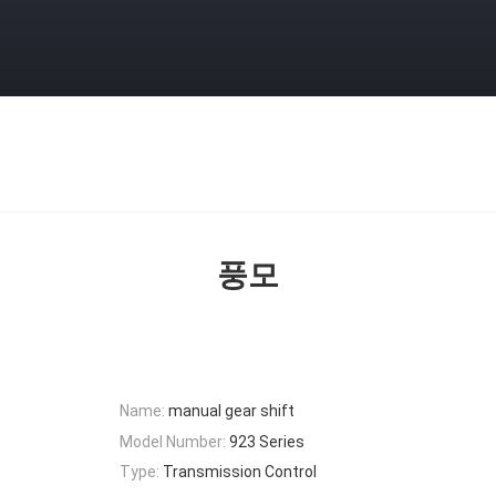
풍모
Name:
manual gear shift
Model Number:
923 Series
Type:
Transmission Control