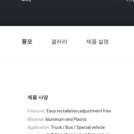
풍모
갤러리
제품 설명
제품 사양
Features:
Easy installation,adjustment free
Material:
Aluminum and Plastic
Application:
Truck / Bus / Special vehicle