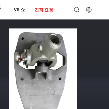
십
VR 쇼
견적 요청